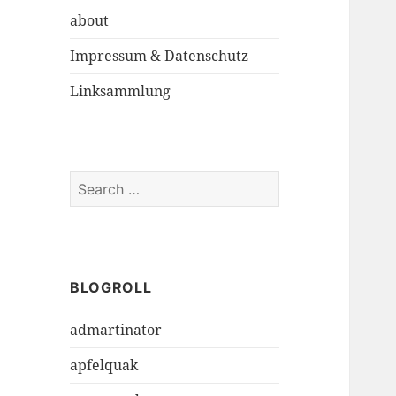
about
Impressum & Datenschutz
Linksammlung
S
e
a
r
c
h
BLOGROLL
f
admartinator
o
r
apfelquak
: