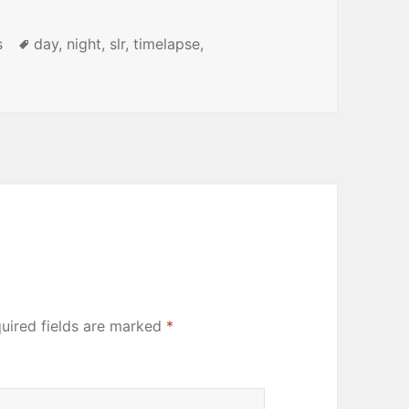
s
Tags
day
,
night
,
slr
,
timelapse
,
uired fields are marked
*