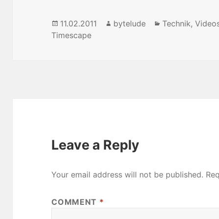
Posted
11.02.2011
Author
bytelude
Categories
Technik
,
Video
Timescape
on
Leave a Reply
Your email address will not be published.
Req
COMMENT
*