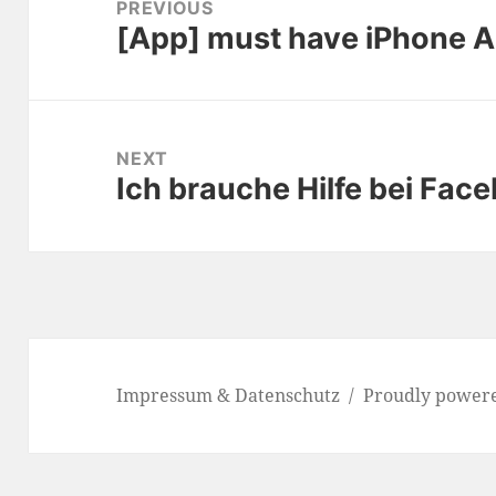
navigation
PREVIOUS
[App] must have iPhone 
Previous
post:
NEXT
Ich brauche Hilfe bei Fac
Next
post:
Impressum & Datenschutz
Proudly power