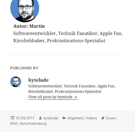
Autor: Martin
Softwareentwickler, Technik Fanatiker, Apple Fan,
Kinoliebhaber, Prokrastinations-Spezialist
PUBLISHED BY
bytelude
Softwareentwickler, Technik Fanatiker, Apple Fan,
Kinoliebhaber, Prokrastinations-Spezialist
View all posts by bytelude
Posted
10.09.2011
Author
bytelude
Categories
Allgemein
,
Videos
Tags
Essen
,
Müll
on
,
Verschwendung