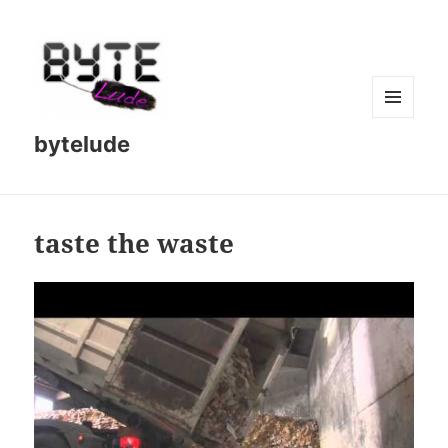
MENU
bytelude
AND
WIDGETS
taste the waste