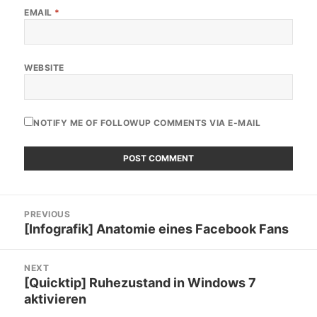
EMAIL
*
WEBSITE
NOTIFY ME OF FOLLOWUP COMMENTS VIA E-MAIL
Post
PREVIOUS
navigation
[Infografik] Anatomie eines Facebook Fans
Previous
post:
NEXT
[Quicktip] Ruhezustand in Windows 7
Next
aktivieren
post: