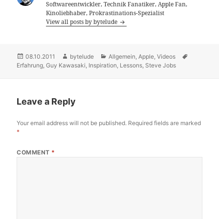
Softwareentwickler, Technik Fanatiker, Apple Fan,
Kinoliebhaber, Prokrastinations-Spezialist
View all posts by bytelude
Posted
08.10.2011
Author
bytelude
Categories
Allgemein
,
Apple
,
Videos
Tags
Erfahrung
on
,
Guy Kawasaki
,
Inspiration
,
Lessons
,
Steve Jobs
Leave a Reply
Your email address will not be published.
Required fields are marked
*
COMMENT
*