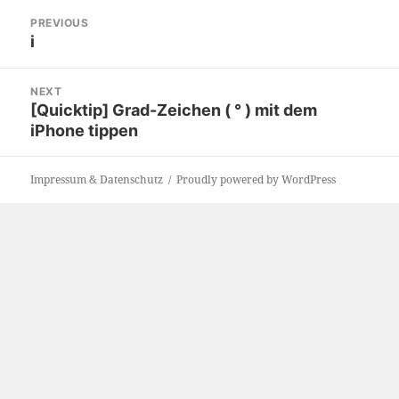
Post
PREVIOUS
navigation
i
Previous
post:
NEXT
[Quicktip] Grad-Zeichen ( ° ) mit dem
Next
iPhone tippen
post:
Impressum & Datenschutz
Proudly powered by WordPress