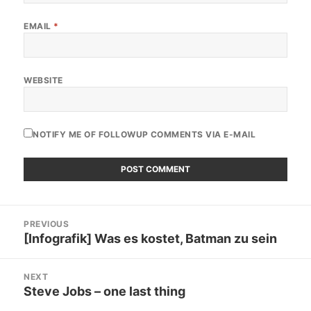
EMAIL
*
WEBSITE
NOTIFY ME OF FOLLOWUP COMMENTS VIA E-MAIL
Post
PREVIOUS
navigation
[Infografik] Was es kostet, Batman zu sein
Previous
post:
NEXT
Steve Jobs – one last thing
Next
post: