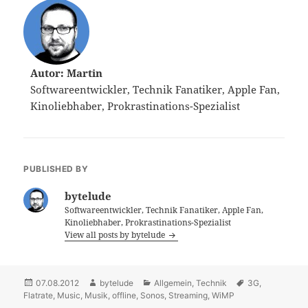
Autor: Martin
Softwareentwickler, Technik Fanatiker, Apple Fan,
Kinoliebhaber, Prokrastinations-Spezialist
PUBLISHED BY
bytelude
Softwareentwickler, Technik Fanatiker, Apple Fan,
Kinoliebhaber, Prokrastinations-Spezialist
View all posts by bytelude
Posted
07.08.2012
Author
bytelude
Categories
Allgemein
,
Technik
Tags
3G
,
Flatrate
on
,
Music
,
Musik
,
offline
,
Sonos
,
Streaming
,
WiMP