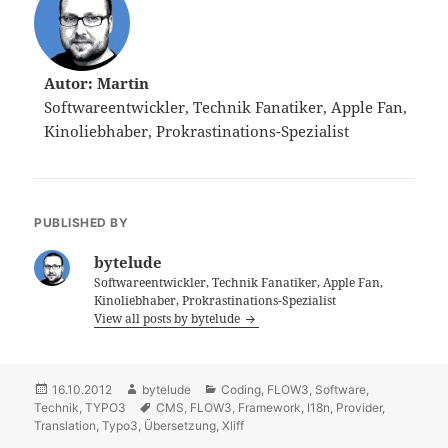
Autor: Martin
Softwareentwickler, Technik Fanatiker, Apple Fan,
Kinoliebhaber, Prokrastinations-Spezialist
PUBLISHED BY
bytelude
Softwareentwickler, Technik Fanatiker, Apple Fan,
Kinoliebhaber, Prokrastinations-Spezialist
View all posts by bytelude
Posted
16.10.2012
Author
bytelude
Categories
Coding
,
FLOW3
,
Software
,
Technik
on
,
TYPO3
Tags
CMS
,
FLOW3
,
Framework
,
I18n
,
Provider
,
Translation
,
Typo3
,
Übersetzung
,
Xliff