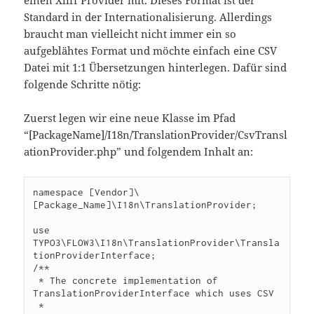
einen Xliff Provider mit. Dieses Format ist der
Standard in der Internationalisierung. Allerdings
braucht man vielleicht nicht immer ein so
aufgeblähtes Format und möchte einfach eine CSV
Datei mit 1:1 Übersetzungen hinterlegen. Dafür sind
folgende Schritte nötig:
Zuerst legen wir eine neue Klasse im Pfad
“[PackageName]/I18n/TranslationProvider/CsvTransl
ationProvider.php” und folgendem Inhalt an:
namespace [Vendor]\
[Package_Name]\I18n\TranslationProvider;

use 
TYPO3\FLOW3\I18n\TranslationProvider\Transla
tionProviderInterface;

/**

 * The concrete implementation of 
TranslationProviderInterface which uses CSV

 *
