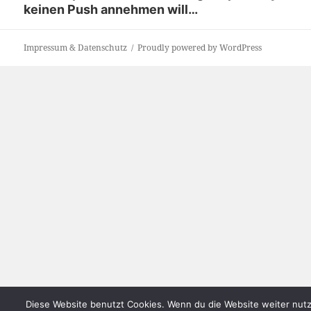
keinen Push annehmen will…
post:
Impressum & Datenschutz
Proudly powered by WordPress
Diese Website benutzt Cookies. Wenn du die Website weiter nutz