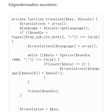
folgendermaßen aussehen:
private function translate($key, $locale) {

    $translations = array();

    $language = $locale->getLanguage();

    if (($handle = 
fopen([PFAD_ZUR_CSV_DATEI], "r")) !== FALSE) 
{

	$translations[$language] = array();

	while (($data = fgetcsv($handle, 
1000, ";")) !== FALSE) {

		if(count($data) == 2) {

			$translations[$langu
age][$data[0]] = $data[1]; 

		}

	}

	fclose($handle);

    }

    $translation = $key;
