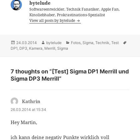
bytelude
Softwareentwickler, Technik Fanatiker, Apple Fan,
Kinoliebhaber, Prokrastinations-Spezialist
View all posts by bytelude
Posted
24.03.2014
Author
bytelude
Categories
Fotos
,
Sigma
,
Technik
,
Test
Tags
DP1
on
,
DP3
,
Kamera
,
Merrill
,
Sigma
7 thoughts on “[Test] Sigma DP1 Merrill und
Sigma DP3 Merrill”
Kathrin
says:
26.03.2014 at 15:34
Hey Martin,
ich kann deine negativ Punkte wirklich voll