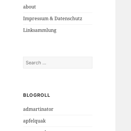
about
Impressum & Datenschutz
Linksammlung
S
e
a
r
c
h
BLOGROLL
f
admartinator
o
r
apfelquak
: