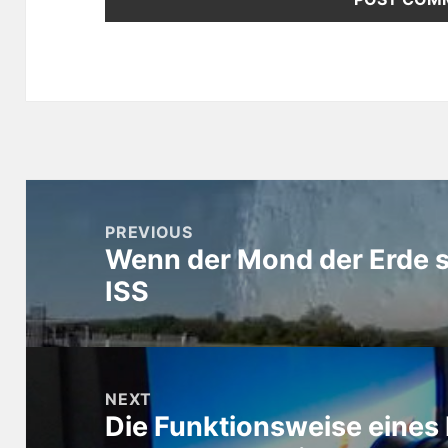
Post
navigation
PREVIOUS
Wenn der Mond der Erde s
Previous
ISS
post:
NEXT
Die Funktionsweise eines
Next