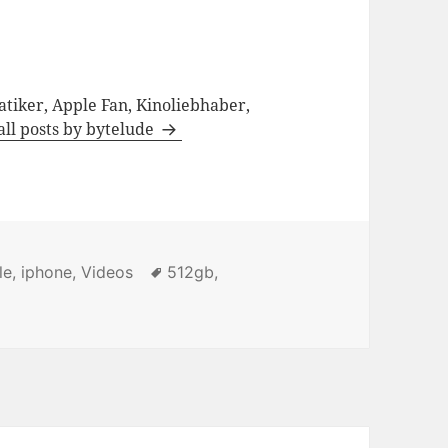
tiker, Apple Fan, Kinoliebhaber,
all posts by bytelude
egories
le
,
iphone
,
Videos
Tags
512gb
,