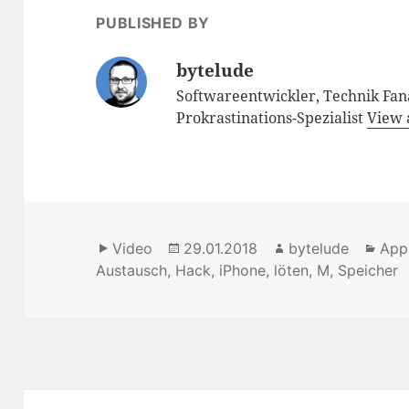
PUBLISHED BY
bytelude
Softwareentwickler, Technik Fana
Prokrastinations-Spezialist
View 
Format
Video
Posted
29.01.2018
Author
bytelude
Cat
App
Austausch
,
Hack
on
,
iPhone
,
löten
,
M
,
Speicher