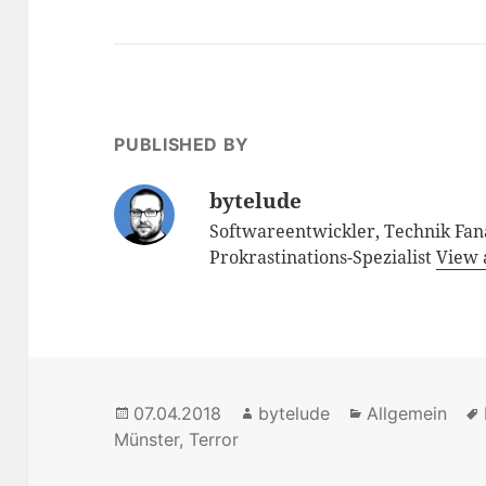
PUBLISHED BY
bytelude
Softwareentwickler, Technik Fana
Prokrastinations-Spezialist
View 
Posted
07.04.2018
Author
bytelude
Categories
Allgemein
Münster
on
,
Terror