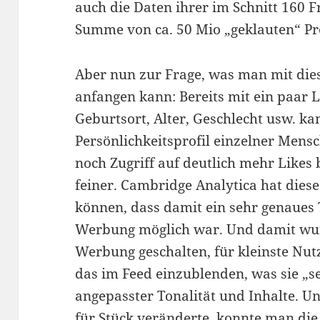
auch die Daten ihrer im Schnitt 160 
Summe von ca. 50 Mio „geklauten“ P
Aber nun zur Frage, was man mit die
anfangen kann: Bereits mit ein paar 
Geburtsort, Alter, Geschlecht usw. ka
Persönlichkeitsprofil einzelner Men
noch Zugriff auf deutlich mehr Like
feiner. Cambridge Analytica hat dies
können, dass damit ein sehr genaues
Werbung möglich war. Und damit wur
Werbung geschalten, für kleinste Nu
das im Feed einzublenden, was sie „se
angepasster Tonalität und Inhalte. U
für Stück veränderte, konnte man di