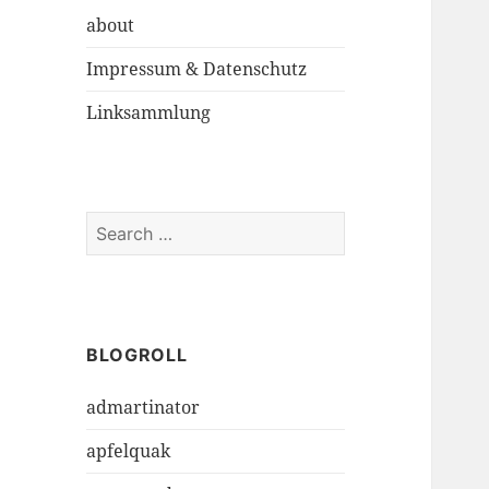
about
Impressum & Datenschutz
Linksammlung
S
e
a
r
c
h
BLOGROLL
f
admartinator
o
r
apfelquak
: