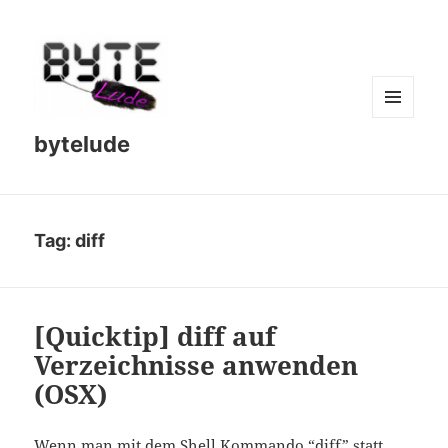
MENU
bytelude
AND
WIDGETS
Tag:
diff
[Quicktip] diff auf
Verzeichnisse anwenden
(OSX)
Wenn man mit dem Shell Kommando “diff” statt