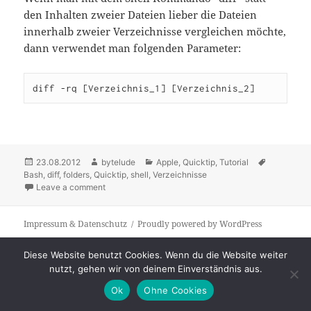
den Inhalten zweier Dateien lieber die Dateien
innerhalb zweier Verzeichnisse vergleichen möchte,
dann verwendet man folgenden Parameter:
diff -rq [Verzeichnis_1] [Verzeichnis_2]
Posted
23.08.2012
Author
bytelude
Categories
Apple
,
Quicktip
,
Tutorial
Tags
Bash
on
,
diff
,
folders
,
Quicktip
,
shell
,
Verzeichnisse
Leave a comment
on [Quicktip] diff auf Verzeichnisse anwenden (OSX)
Impressum & Datenschutz
Proudly powered by WordPress
Diese Website benutzt Cookies. Wenn du die Website weiter
nutzt, gehen wir von deinem Einverständnis aus.
Ok
Ohne Cookies