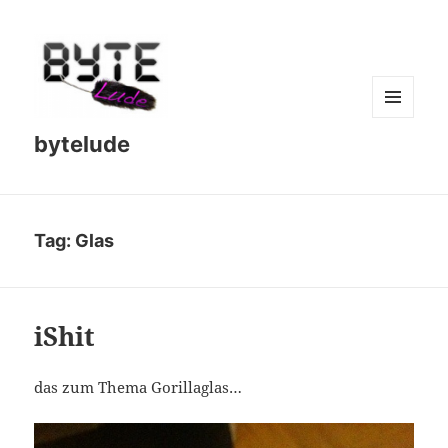
MENU
bytelude
AND
WIDGETS
Tag:
Glas
iShit
das zum Thema Gorillaglas…