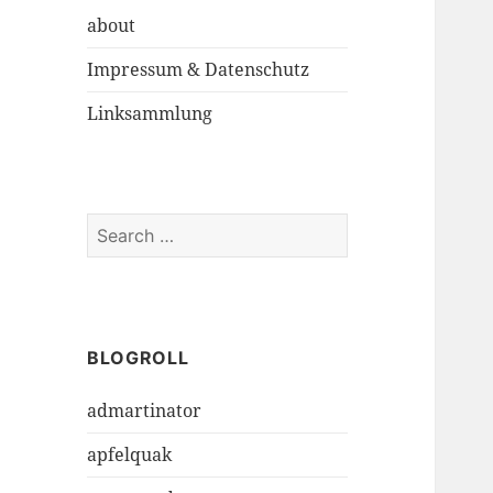
about
Impressum & Datenschutz
Linksammlung
S
e
a
r
c
h
BLOGROLL
f
admartinator
o
r
apfelquak
: