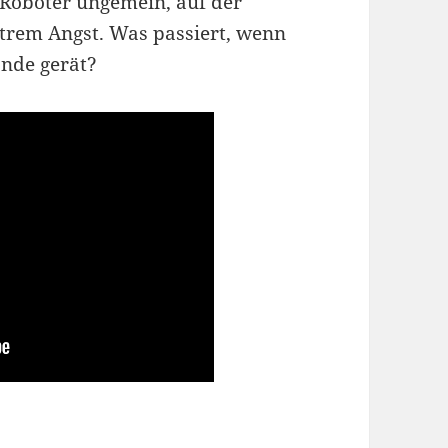
r Roboter ungemein, auf der
xtrem Angst. Was passiert, wenn
ände gerät?