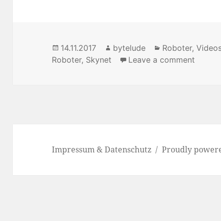
Posted
14.11.2017
Author
bytelude
Categories
Roboter
,
Video
Roboter
on
,
Skynet
Leave a comment
on Sky
Impressum & Datenschutz
Proudly power