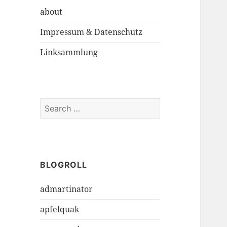
about
Impressum & Datenschutz
Linksammlung
S
e
a
r
c
h
BLOGROLL
f
admartinator
o
r
apfelquak
: