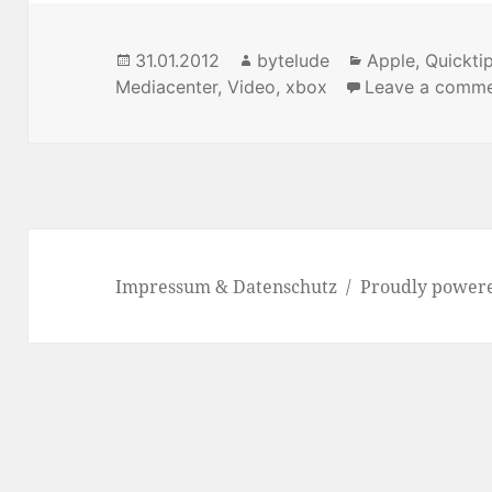
Posted
31.01.2012
Author
bytelude
Categories
Apple
,
Quickti
Mediacenter
on
,
Video
,
xbox
Leave a comm
Impressum & Datenschutz
Proudly power