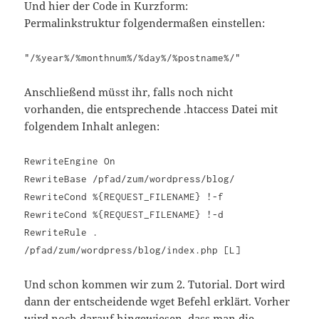
Und hier der Code in Kurzform:
Permalinkstruktur folgendermaßen einstellen:
"/%year%/%monthnum%/%day%/%postname%/"
Anschließend müsst ihr, falls noch nicht
vorhanden, die entsprechende .htaccess Datei mit
folgendem Inhalt anlegen:
RewriteEngine On
RewriteBase /pfad/zum/wordpress/blog/
RewriteCond %{REQUEST_FILENAME} !-f
RewriteCond %{REQUEST_FILENAME} !-d
RewriteRule .
/pfad/zum/wordpress/blog/index.php [L]
Und schon kommen wir zum 2. Tutorial. Dort wird
dann der entscheidende wget Befehl erklärt. Vorher
wird noch darauf hingewiesen, dass man die