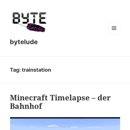
MENU
bytelude
AND
WIDGETS
Tag:
trainstation
Minecraft Timelapse – der
Bahnhof