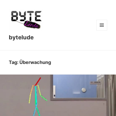
MENU
bytelude
AND
WIDGETS
Tag:
Überwachung