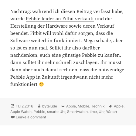
Nachtrag: während ich diesen Beitrag verfasst habe,
wurde
Pebble leider an Fitbit verkauft
und die
Herstellung der Hardware sowie deren Verkauf
beendet. Fitbit will wohl dafür sorgen, dass die
Software weiterhin funktioniert. Mega schade, aber
so ist es nun mal. Solltet ihr also darüber
nachdenken, euch eine günstige
Pebble
zu kaufen,
dann solltet ihr sehr schnell zuschlagen. Ihr müsst
dann aber auch damit rechnen, dass die notwendige
Pebble App in Zukunft irgendwann nicht mehr
funktioniert
Posted
11.12.2016
Author
bytelude
Categories
Apple
,
Mobile
,
Technik
Tags
Apple
,
Apple Watch
on
,
Pebble
,
smarte Uhr
,
Smartwatch
,
time
,
Uhr
,
Watch
Leave a comment
on Was ist besser: Pebble Time oder Apple Watch?