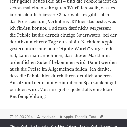
sehr geiles neues Feld auf – und die Pebble macht da
schon mal einen sehr guten Wurf. Ich weiß, dass es
bereits deutlich bessere Smartwatches gibt – aber
das Preis-Leistung Verhältnis IST hier das beste, was
ich finden konnte. Und man darf nicht vergessen:
die Pebble ist die derzeit einzige Smartwatch, bei der
der Akku mehrere Tage durchhält. Nachdem Apple
gestern nun seine neue
“Apple Watch”
vorgestellt
hat, kann man annehmen, dass dieser Markt nun
ordentlichen Zulauf bekommen wird. Damit werden
auch die Preise im Allgemeinen fallen. Ich denke,
dass die Pebble hier durch ihren deutlich anderen
Ansatz und der damit verbundenen Sparsamkeit gut
punkten wird. Von mir gibt es jedenfalls eine klare
Kaufempfehlung!
Posted
10.09.2014
Author
bytelude
Categories
Apple
,
Technik
,
Test
Tags
Android
on
,
E-Ink
,
iOS
,
Kickstarter
,
Pebble
,
Smartwatch
,
Uhr
Diese Website benutzt Cookies. Wenn du die Website weiter
Leave a comment
on Was kann ich mit meiner Pebble Smartwatch alles