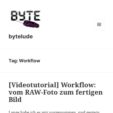
MENU
bytelude
AND
WIDGETS
Tag:
Workflow
[Videotutorial] Workflow:
vom RAW-Foto zum fertigen
Bild
Lange habe ich es mir vorgenommen, und gestern