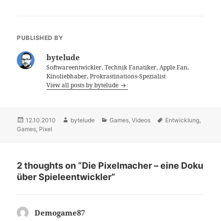
PUBLISHED BY
bytelude
Softwareentwickler, Technik Fanatiker, Apple Fan,
Kinoliebhaber, Prokrastinations-Spezialist
View all posts by bytelude
Posted
12.10.2010
Author
bytelude
Categories
Games
,
Videos
Tags
Entwicklung
,
Games
on
,
Pixel
2 thoughts on “Die Pixelmacher – eine Doku
über Spieleentwickler”
Demogame87
says: