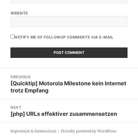
WEBSITE
NOTIFY ME OF FOLLOWUP COMMENTS VIA E-MAIL
Post
PREVIOUS
navigation
[Quicktip] Motorola Milestone kein Internet
Previous
trotz Empfang
post:
NEXT
[php] URLs effektiver zusammensetzen
Next
post:
Impressum & Datenschutz
Proudly powered by WordPress