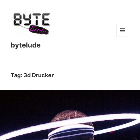
MENU
bytelude
AND
WIDGETS
Tag:
3d Drucker