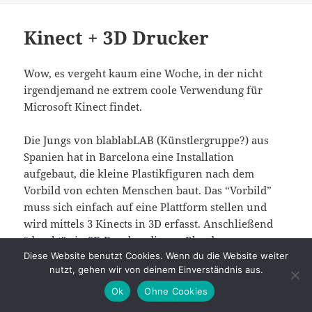
Kinect + 3D Drucker
Wow, es vergeht kaum eine Woche, in der nicht
irgendjemand ne extrem coole Verwendung für
Microsoft Kinect findet.
Die Jungs von blablabLAB (Künstlergruppe?) aus
Spanien hat in Barcelona eine Installation
aufgebaut, die kleine Plastikfiguren nach dem
Vorbild von echten Menschen baut. Das “Vorbild”
muss sich einfach auf eine Plattform stellen und
wird mittels 3 Kinects in 3D erfasst. Anschließend
“druckt” ein 3D Drucker die per Blender
Diese Website benutzt Cookies. Wenn du die Website weiter
aufbereiteten Daten und heraus kommt eine kleine
nutzt, gehen wir von deinem Einverständnis aus.
Figur.
Ok
Ohne Cookies
Wirklich sehr beeindruckend, aber seht selbst: