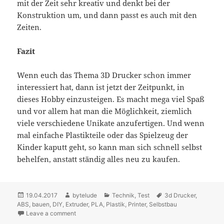
mit der Zeit sehr kreativ und denkt bei der
Konstruktion um, und dann passt es auch mit den
Zeiten.
Fazit
Wenn euch das Thema 3D Drucker schon immer
interessiert hat, dann ist jetzt der Zeitpunkt, in
dieses Hobby einzusteigen. Es macht mega viel Spaß
und vor allem hat man die Möglichkeit, ziemlich
viele verschiedene Unikate anzufertigen. Und wenn
mal einfache Plastikteile oder das Spielzeug der
Kinder kaputt geht, so kann man sich schnell selbst
behelfen, anstatt ständig alles neu zu kaufen.
Posted
19.04.2017
Author
bytelude
Categories
Technik
,
Test
Tags
3d Drucker
,
ABS
on
,
bauen
,
DIY
,
Extruder
,
PLA
,
Plastik
,
Printer
,
Selbstbau
Leave a comment
on Günstiger 3D Drucker für Einsteiger