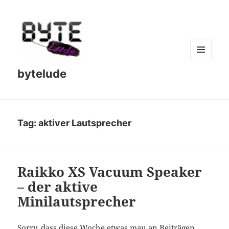
MENU
bytelude
AND
WIDGETS
Tag:
aktiver Lautsprecher
Raikko XS Vacuum Speaker
– der aktive
Minilautsprecher
Sorry, dass diese Woche etwas mau an Beiträgen