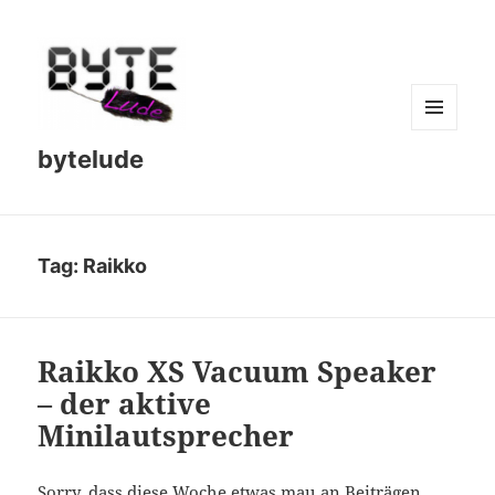
MENU
bytelude
AND
WIDGETS
Tag:
Raikko
Raikko XS Vacuum Speaker
– der aktive
Minilautsprecher
Sorry, dass diese Woche etwas mau an Beiträgen