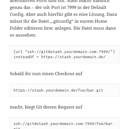
alternativen Ports und ssh. Stash macht nämlich
genau das – der ssh Port ist 7999 in der Default
Config. Aber auch hierfür gibt es eine Lösung. Dazu
müsst ihr die Datei „.gitconfig“ in eurem Home
Folder editieren bzw. anlegen. Die Datei muss dann
so aussehen:
[url "ssh://git@stash.yourdomain.com:7999/"]

insteadOf = https://stash.yourdomain.de/
Sobald ihr nun einen Checkout auf
https://stash.yourdomain.de/foo/bar.git 
macht, biegt Git diesen Request auf
ssh://git@stash.yourdomain.com:7999/foo/bar.
git