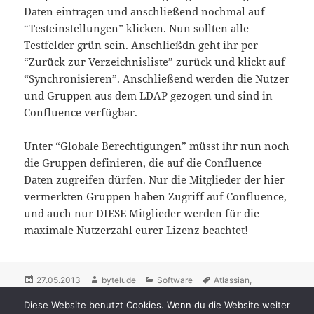
Daten eintragen und anschließend nochmal auf
“Testeinstellungen” klicken. Nun sollten alle
Testfelder grün sein. Anschließdn geht ihr per
“Zurück zur Verzeichnisliste” zurück und klickt auf
“Synchronisieren”. Anschließend werden die Nutzer
und Gruppen aus dem LDAP gezogen und sind in
Confluence verfügbar.
Unter “Globale Berechtigungen” müsst ihr nun noch
die Gruppen definieren, die auf die Confluence
Daten zugreifen dürfen. Nur die Mitglieder der hier
vermerkten Gruppen haben Zugriff auf Confluence,
und auch nur DIESE Mitglieder werden für die
maximale Nutzerzahl eurer Lizenz beachtet!
Posted
27.05.2013
Author
bytelude
Categories
Software
Tags
Atlassian
,
Confluence
on
,
Jira
,
LDAP
,
Login
,
OpenLdap
,
POSIX
,
Synology
,
Diese Website benutzt Cookies. Wenn du die Website weiter
Verzeichnisdiens
2 Comments
on Confluence mit dem Synology Verze