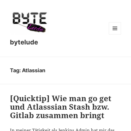
MENU
bytelude
AND
WIDGETS
Tag:
Atlassian
[Quicktip] Wie man go get
und Atlasssian Stash bzw.
Gitlab zusammen bringt
In meiner Tätigkeit als Jenkins Admin hat mir das