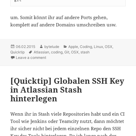
um. Somit könnt ihr auf andere Ports gehen,
komplett auf andere Domains umschreiben usw.
Posted
06.02.2015
Author
bytelude
Categories
Apple
,
Coding
,
Linux
,
OSX
,
Quicktip
on
Tags
Atlassian
,
coding
,
Git
,
OSX
,
stash
Leave a comment
on [Quicktip] Wie man go get und Atlasssian Stash b
[Quicktip] Globalen SSH Key
in Atlassian Stash
hinterlegen
Wenn ihr in Stash viele Repositories habt und ein CI
Tool wie Jenkins oder Teamcity nutzt, dann möchtet
ihr sicher nicht bei jedem einzelnen Repo den SSH
Key des Tools hinterlegen. Da ich lange nach der