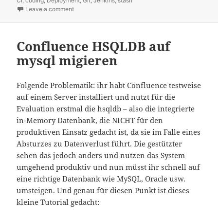
CI
,
on
coding
,
Deployment
,
Git
,
Jenkins
,
stash
Leave a comment
on [Quicktip] Globalen SSH Key in Atlassian Stash hi
Confluence HSQLDB auf
mysql migieren
Folgende Problematik: ihr habt Confluence testweise
auf einem Server installiert und nutzt für die
Evaluation erstmal die hsqldb – also die integrierte
in-Memory Datenbank, die NICHT für den
produktiven Einsatz gedacht ist, da sie im Falle eines
Absturzes zu Datenverlust führt. Die gestützter
sehen das jedoch anders und nutzen das System
umgehend produktiv und nun müsst ihr schnell auf
eine richtige Datenbank wie MySQL, Oracle usw.
umsteigen. Und genau für diesen Punkt ist dieses
kleine Tutorial gedacht: