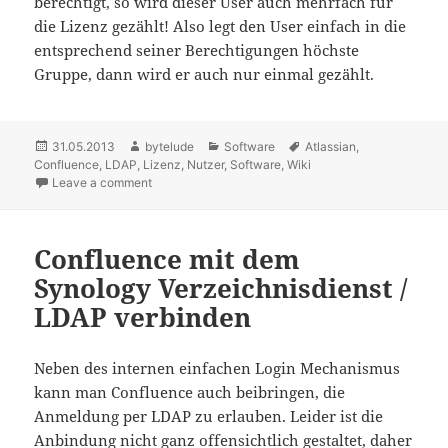
berechtigt, so wird dieser User auch mehrfach für
die Lizenz gezählt! Also legt den User einfach in die
entsprechend seiner Berechtigungen höchste
Gruppe, dann wird er auch nur einmal gezählt.
Posted
31.05.2013
Author
bytelude
Categories
Software
Tags
Atlassian
,
Confluence
on
,
LDAP
,
Lizenz
,
Nutzer
,
Software
,
Wiki
Leave a comment
on Confluence zählt LDAP Benutzer mehrfach für di
Confluence mit dem
Synology Verzeichnisdienst /
LDAP verbinden
Neben des internen einfachen Login Mechanismus
kann man Confluence auch beibringen, die
Anmeldung per LDAP zu erlauben. Leider ist die
Anbindung nicht ganz offensichtlich gestaltet, daher