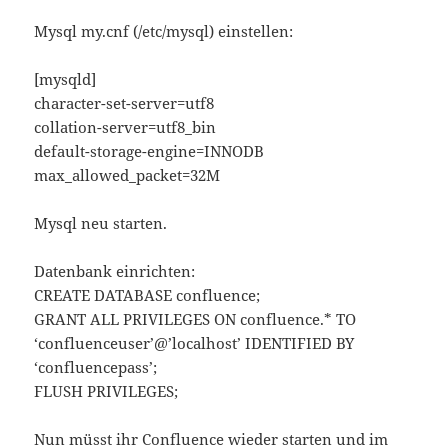
Mysql my.cnf (/etc/mysql) einstellen:
[mysqld]
character-set-server=utf8
collation-server=utf8_bin
default-storage-engine=INNODB
max_allowed_packet=32M
Mysql neu starten.
Datenbank einrichten:
CREATE DATABASE confluence;
GRANT ALL PRIVILEGES ON confluence.* TO
‘confluenceuser’@’localhost’ IDENTIFIED BY
‘confluencepass’;
FLUSH PRIVILEGES;
Nun müsst ihr Confluence wieder starten und im