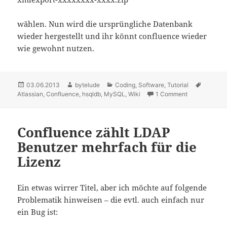
wählen. Nun wird die ursprüngliche Datenbank
wieder hergestellt und ihr könnt confluence wieder
wie gewohnt nutzen.
Posted
03.06.2013
Author
bytelude
Categories
Coding
,
Software
,
Tutorial
Tags
Atlassian
on
,
Confluence
,
hsqldb
,
MySQL
,
Wiki
1 Comment
on Confluenc
Confluence zählt LDAP
Benutzer mehrfach für die
Lizenz
Ein etwas wirrer Titel, aber ich möchte auf folgende
Problematik hinweisen – die evtl. auch einfach nur
ein Bug ist: