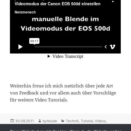
Weiterhin freue ich mich natürlich über jede Art
von Feedback und vor allem auch über Vorschläge
für weitere Video Tutorials.
Posted
30.08.2011
Author
bytelude
Categories
Technik
,
Tutorial
,
Videos
,
Videotutorial
on
Tags
Automatik
,
automatisch
,
Belichtung
,
Blende
,