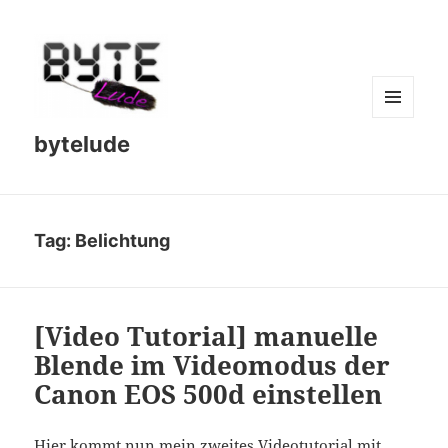
MENU
bytelude
AND
WIDGETS
Tag:
Belichtung
[Video Tutorial] manuelle
Blende im Videomodus der
Canon EOS 500d einstellen
Hier kommt nun mein zweites Videotutorial mit