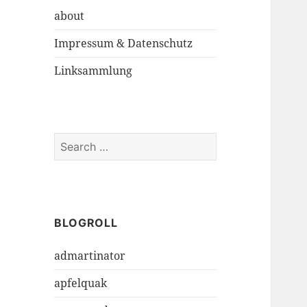
about
Impressum & Datenschutz
Linksammlung
S
e
a
r
c
h
BLOGROLL
f
admartinator
o
r
apfelquak
: