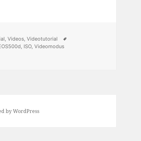
ial
,
Videos
,
Videotutorial
Tags
EOS500d
,
ISO
,
Videomodus
 Blende im Videomodus der Canon EOS 500d einstellen
ed by WordPress