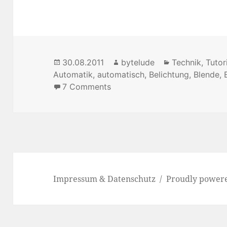
Posted
30.08.2011
Author
bytelude
Categories
Technik
,
Tutor
Automatik
on
,
automatisch
,
Belichtung
,
Blende
,
7 Comments
on [Video Tutorial] manuelle
Impressum & Datenschutz
Proudly power