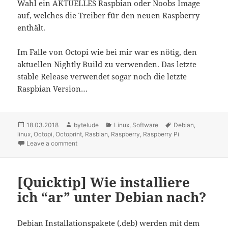
Wahl ein AKTUELLES Raspbian oder Noobs Image
auf, welches die Treiber für den neuen Raspberry
enthält.
Im Falle von Octopi wie bei mir war es nötig, den
aktuellen Nightly Build zu verwenden. Das letzte
stable Release verwendet sogar noch die letzte
Raspbian Version…
Posted
18.03.2018
Author
bytelude
Categories
Linux
,
Software
Tags
Debian
,
linux
on
,
Octopi
,
Octoprint
,
Rasbian
,
Raspberry
,
Raspberry Pi
Leave a comment
on raspberry pi 3 b+ will nicht booten
[Quicktip] Wie installiere
ich “ar” unter Debian nach?
Debian Installationspakete (.deb) werden mit dem