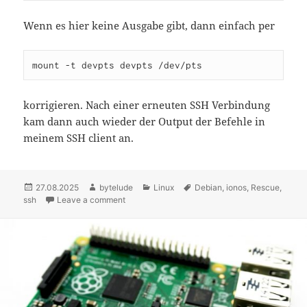
Wenn es hier keine Ausgabe gibt, dann einfach per
mount -t devpts devpts /dev/pts
korrigieren. Nach einer erneuten SSH Verbindung
kam dann auch wieder der Output der Befehle in
meinem SSH client an.
Posted
27.08.2025
Author
bytelude
Categories
Linux
Tags
Debian
,
ionos
,
Rescue
,
ssh
on
Leave a comment
on Zu einer Debian 12 Installation im Rescue M