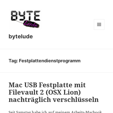
MENU
bytelude
AND
WIDGETS
Tag:
Festplattendienstprogramm
Mac USB Festplatte mit
Filevault 2 (OSX Lion)
nachträglich verschlüsseln
Seit Samstag habe ich auf meinem Arbeits-Macbook