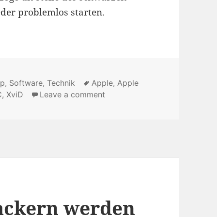
der problemlos starten.
ip
,
Software
,
Technik
Tags
Apple
,
Apple
C
,
XviD
Leave a comment
on [Quicktip] Jailbreak und X
ackern werden