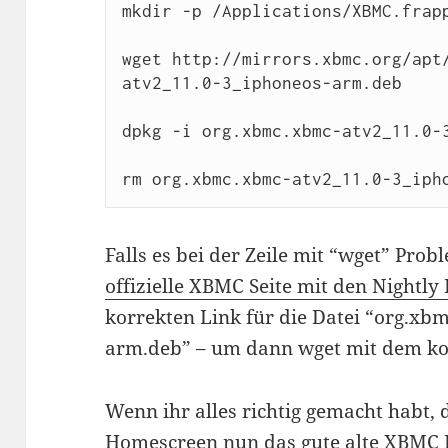
mkdir -p /Applications/XBMC.frapp
wget http://mirrors.xbmc.org/apt
atv2_11.0-3_iphoneos-arm.deb

dpkg -i org.xbmc.xbmc-atv2_11.0-3
rm org.xbmc.xbmc-atv2_11.0-3_iph
Falls es bei der Zeile mit “wget” Prob
offizielle XBMC Seite mit den Nightly 
korrekten Link für die Datei “org.xb
arm.deb” – um dann wget mit dem kor
Wenn ihr alles richtig gemacht habt, 
Homescreen nun das gute alte XBMC L