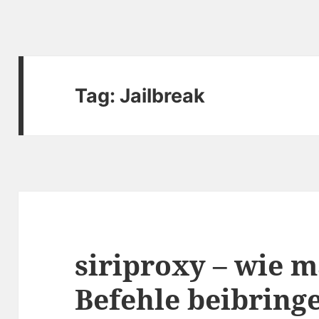
Tag:
Jailbreak
siriproxy – wie m
Befehle beibring