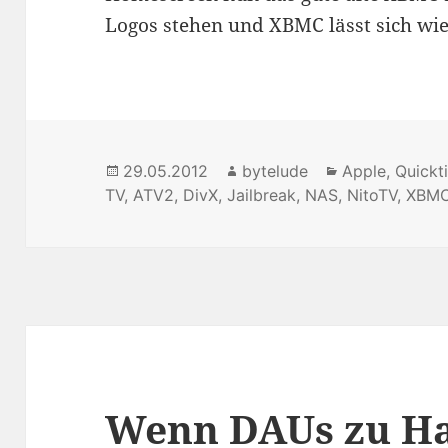
Logos stehen und XBMC lässt sich wie
Posted
29.05.2012
Author
bytelude
Categories
Apple
,
Quickt
TV
on
,
ATV2
,
DivX
,
Jailbreak
,
NAS
,
NitoTV
,
XBM
Wenn DAUs zu H