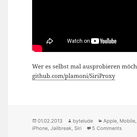
Wer es selbst mal ausprobieren möch
github.com/plamoni/SiriProxy
Posted
01.02.2013
Author
bytelude
Categories
Apple
,
Mobile
iPhone
on
,
Jailbreak
,
Siri
5 Comments
on sir