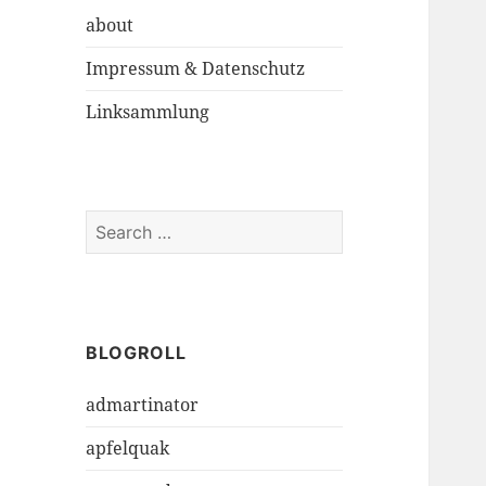
about
Impressum & Datenschutz
Linksammlung
S
e
a
r
c
h
BLOGROLL
f
admartinator
o
r
apfelquak
: