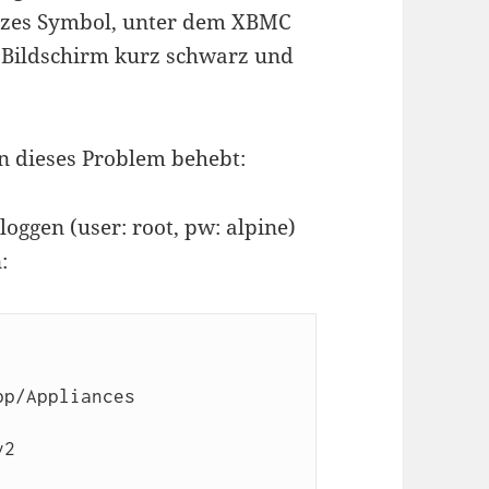
rzes Symbol, unter dem XBMC
r Bildschirm kurz schwarz und
n dieses Problem behebt:
loggen (user: root, pw: alpine)
:
p/Appliances

2
