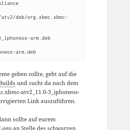
liance

/atv2/deb/org.xbmc.xbmc-
_iphoneos-arm.deb

oneos-arm.deb
leme geben sollte, geht auf die
Builds
und sucht da nach dem
mc.xbmc-atv2_11.0-3_iphoneos-
rigierten Link auszuführen.
dann sollte auf eurem
ogo an Stelle des schwarzen