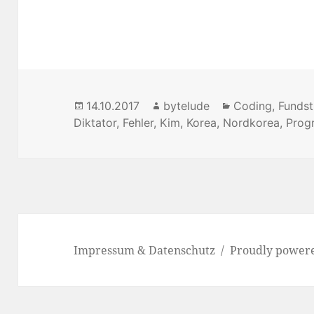
Posted
14.10.2017
Author
bytelude
Categories
Coding
,
Funds
Diktator
on
,
Fehler
,
Kim
,
Korea
,
Nordkorea
,
Prog
Impressum & Datenschutz
Proudly power