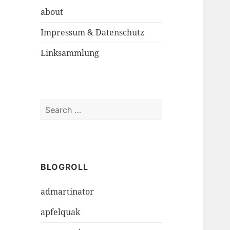
about
Impressum & Datenschutz
Linksammlung
S
e
a
r
c
h
BLOGROLL
f
admartinator
o
r
apfelquak
: