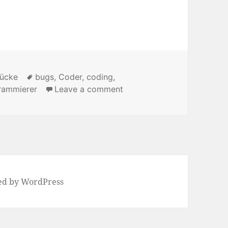
tücke
Tags
bugs
,
Coder
,
coding
,
rammierer
Leave a comment
on How to code without b
ed by WordPress