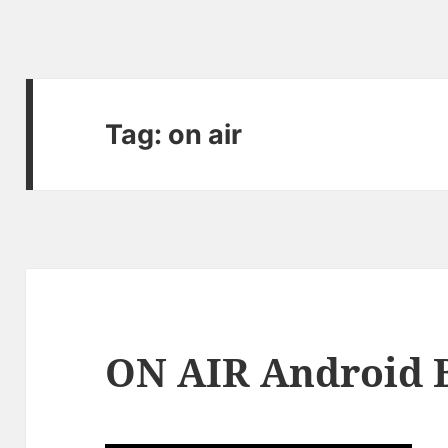
Tag:
on air
ON AIR Android B