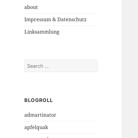
about
Impressum & Datenschutz
Linksammlung
S
e
a
r
c
h
BLOGROLL
f
admartinator
o
r
apfelquak
: