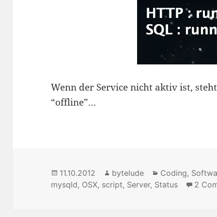
Wenn der Service nicht aktiv ist, steh
“offline”…
Posted
11.10.2012
Author
bytelude
Categories
Coding
,
Softwa
mysqld
on
,
OSX
,
script
,
Server
,
Status
2 Co