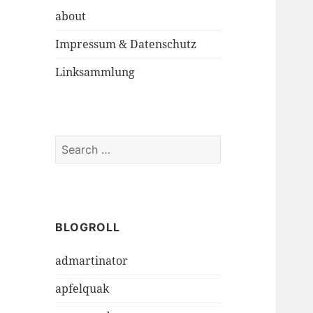
about
Impressum & Datenschutz
Linksammlung
S
e
a
r
c
h
BLOGROLL
f
admartinator
o
r
apfelquak
: