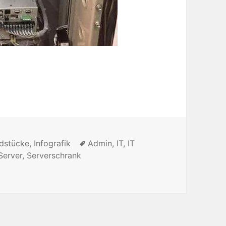
dstücke
,
Infografik
Tags
Admin
,
IT
,
IT
Server
,
Serverschrank
ment auf die nächste Stufe hebst