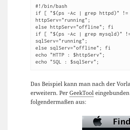
#!/bin/bash

if [ "$(ps -Ac | grep httpd)" != 
httpServ="running";

else httpServ="offline"; fi

if [ "$(ps -Ac | grep mysqld)" !=
sqlServ="running";

else sqlServ="offline"; fi

echo "HTTP : $httpServ";

echo "SQL : $sqlServ";
Das Beispiel kann man nach der Vorla
erweitern. Per
GeekTool
eingebunden 
folgendermaßen aus: