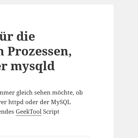
ür die
n Prozessen,
er mysqld
mer gleich sehen möchte, ob
rver httpd oder der MySQL
gendes
GeekTool
Script