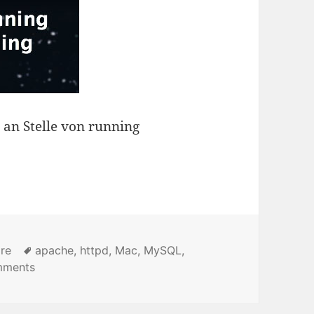
t an Stelle von running
re
Tags
apache
,
httpd
,
Mac
,
MySQL
,
mments
on GeekTool Script für die Statusanzeige von Proze