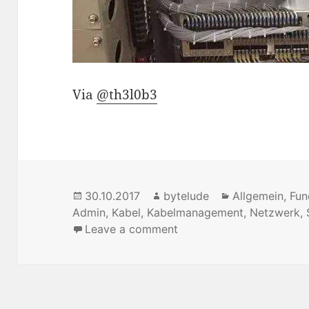
Via
@th3l0b3
Posted
30.10.2017
Author
bytelude
Categories
Allgemein
,
Fun
Admin
on
,
Kabel
,
Kabelmanagement
,
Netzwerk
,
Leave a comment
on Wenn du Kabelmanage