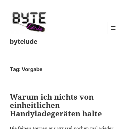
MENU
bytelude
AND
WIDGETS
Tag:
Vorgabe
Warum ich nichts von
einheitlichen
Handyladegeräten halte
Die feinen Herren aus Brüssel pochen mal wieder