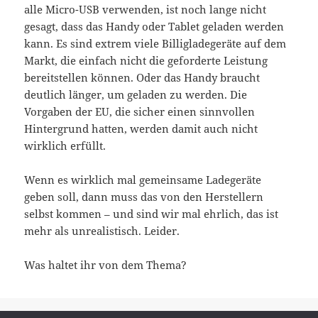
alle Micro-USB verwenden, ist noch lange nicht
gesagt, dass das Handy oder Tablet geladen werden
kann. Es sind extrem viele Billigladegeräte auf dem
Markt, die einfach nicht die geforderte Leistung
bereitstellen können. Oder das Handy braucht
deutlich länger, um geladen zu werden. Die
Vorgaben der EU, die sicher einen sinnvollen
Hintergrund hatten, werden damit auch nicht
wirklich erfüllt.
Wenn es wirklich mal gemeinsame Ladegeräte
geben soll, dann muss das von den Herstellern
selbst kommen – und sind wir mal ehrlich, das ist
mehr als unrealistisch. Leider.
Was haltet ihr von dem Thema?
Posted
01.10.2013
Author
bytelude
Categories
Allgemein
,
Technik
Tags
Apple
,