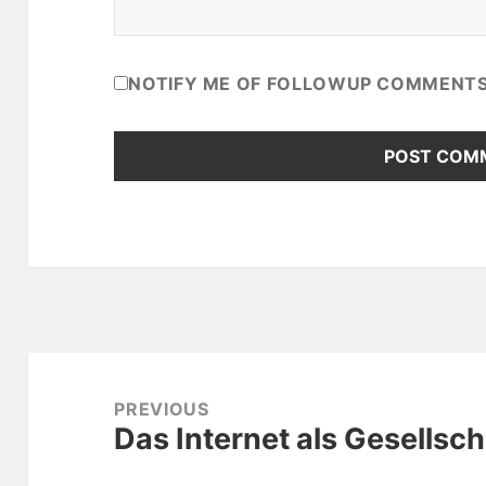
NOTIFY ME OF FOLLOWUP COMMENTS 
Post
navigation
PREVIOUS
Das Internet als Gesellsc
Previous
post: