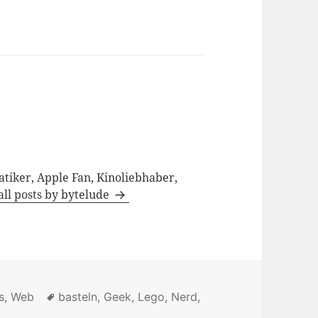
tiker, Apple Fan, Kinoliebhaber,
all posts by bytelude
s
,
Web
Tags
basteln
,
Geek
,
Lego
,
Nerd
,