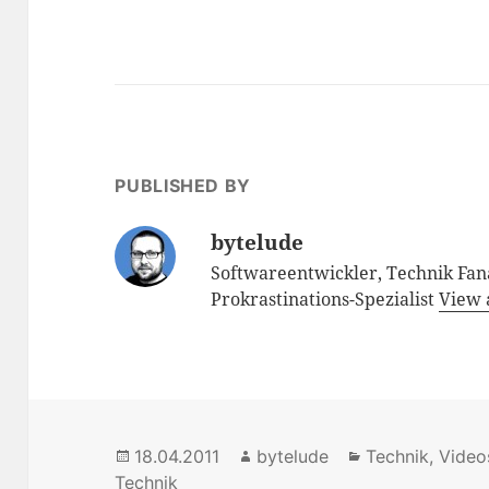
PUBLISHED BY
bytelude
Softwareentwickler, Technik Fana
Prokrastinations-Spezialist
View 
Posted
18.04.2011
Author
bytelude
Categories
Technik
,
Video
Technik
on