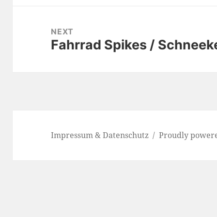
NEXT
Fahrrad Spikes / Schneek
Next
post:
Impressum & Datenschutz
Proudly power