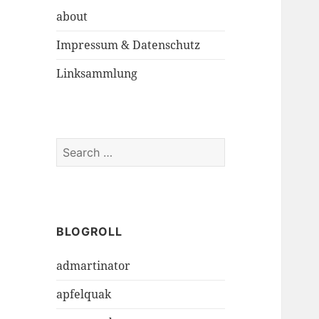
about
Impressum & Datenschutz
Linksammlung
S
e
a
r
c
h
BLOGROLL
f
admartinator
o
r
apfelquak
: