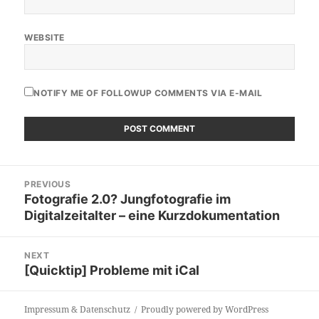
WEBSITE
NOTIFY ME OF FOLLOWUP COMMENTS VIA E-MAIL
Post
PREVIOUS
navigation
Fotografie 2.0? Jungfotografie im
Previous
Digitalzeitalter – eine Kurzdokumentation
post:
NEXT
[Quicktip] Probleme mit iCal
Next
post:
Impressum & Datenschutz
Proudly powered by WordPress