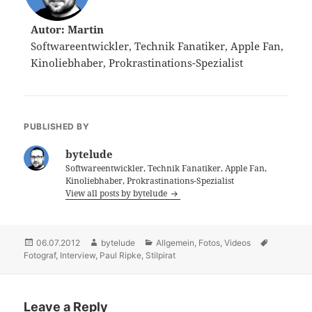
Autor: Martin
Softwareentwickler, Technik Fanatiker, Apple Fan,
Kinoliebhaber, Prokrastinations-Spezialist
PUBLISHED BY
bytelude
Softwareentwickler, Technik Fanatiker, Apple Fan,
Kinoliebhaber, Prokrastinations-Spezialist
View all posts by bytelude
Posted
06.07.2012
Author
bytelude
Categories
Allgemein
,
Fotos
,
Videos
Tags
Fotograf
on
,
Interview
,
Paul Ripke
,
Stilpirat
Leave a Reply