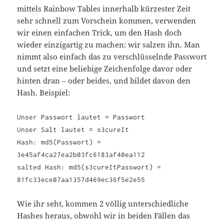
mittels Rainbow Tables innerhalb kürzester Zeit
sehr schnell zum Vorschein kommen, verwenden
wir einen einfachen Trick, um den Hash doch
wieder einzigartig zu machen: wir salzen ihn. Man
nimmt also einfach das zu verschlüsselnde Passwort
und setzt eine beliebige Zeichenfolge davor oder
hinten dran – oder beides, und bildet davon den
Hash. Beispiel:
Unser Passwort lautet = Passwort
Unser Salt lautet = s3cureIt
Hash: md5(Passwort) =
3e45af4ca27ea2b03fc6183af40ea112
salted Hash: md5(s3cureItPasswort) =
81fc33ece07aa1357d469ec36f5e2e55
Wie ihr seht, kommen 2 völlig unterschiedliche
Hashes heraus, obwohl wir in beiden Fällen das