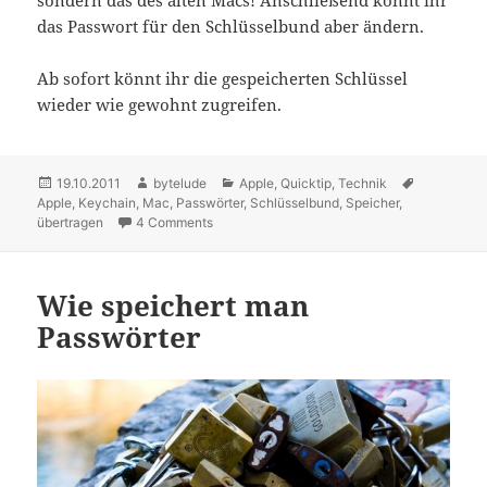
sondern das des alten Macs! Anschließend könnt ihr
das Passwort für den Schlüsselbund aber ändern.
Ab sofort könnt ihr die gespeicherten Schlüssel
wieder wie gewohnt zugreifen.
Posted
19.10.2011
Author
bytelude
Categories
Apple
,
Quicktip
,
Technik
Tags
Apple
on
,
Keychain
,
Mac
,
Passwörter
,
Schlüsselbund
,
Speicher
,
übertragen
4 Comments
on [Quicktip] Mac Schlüsselbund übertragen
Wie speichert man
Passwörter