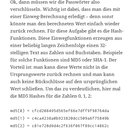
Ok, dann müssen wir die Passwörter also
verschlüsseln. Wichtig ist dabei, dass man dies mit
einer Einweg-Berechnung erledigt – denn sonst
könnte man den berechneten Wert einfach wieder
zurück rechnen. Für diese Aufgabe gibt es die Hash-
Funktionen. Diese Einwegfunktionen erzeugen aus
einer beliebig langen Zeichenfolge einen 32-
stelligen Text aus Zahlen und Buchstaben. Beispiele
für solche Funktionen sind MD5 oder SHA-1. Der
Vorteil ist: man kann diese Werte nicht in die
Ursprungswerte zurück rechnen und man kann
auch keine Rückschlüsse auf den ursprünglichen
Wert schließen. Um das zu verdeutlichen, hier mal
die MD5 Hashes für die Zahlen 0, 1, 2:
md5(0) = cfcd208495d565ef66e7dff9f98764da
md5(1) = c4ca4238a0b923820dcc509a6f75849b
md5(2) = c81e728d9d4c2f636f067f89cc14862c