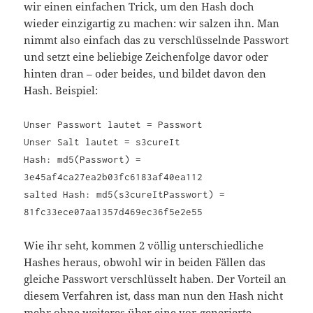
wir einen einfachen Trick, um den Hash doch
wieder einzigartig zu machen: wir salzen ihn. Man
nimmt also einfach das zu verschlüsselnde Passwort
und setzt eine beliebige Zeichenfolge davor oder
hinten dran – oder beides, und bildet davon den
Hash. Beispiel:
Unser Passwort lautet = Passwort
Unser Salt lautet = s3cureIt
Hash: md5(Passwort) =
3e45af4ca27ea2b03fc6183af40ea112
salted Hash: md5(s3cureItPasswort) =
81fc33ece07aa1357d469ec36f5e2e55
Wie ihr seht, kommen 2 völlig unterschiedliche
Hashes heraus, obwohl wir in beiden Fällen das
gleiche Passwort verschlüsselt haben. Der Vorteil an
diesem Verfahren ist, dass man nun den Hash nicht
mehr ohne weiteres über eine vor-generierte