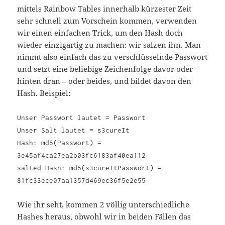
mittels Rainbow Tables innerhalb kürzester Zeit
sehr schnell zum Vorschein kommen, verwenden
wir einen einfachen Trick, um den Hash doch
wieder einzigartig zu machen: wir salzen ihn. Man
nimmt also einfach das zu verschlüsselnde Passwort
und setzt eine beliebige Zeichenfolge davor oder
hinten dran – oder beides, und bildet davon den
Hash. Beispiel:
Unser Passwort lautet = Passwort
Unser Salt lautet = s3cureIt
Hash: md5(Passwort) =
3e45af4ca27ea2b03fc6183af40ea112
salted Hash: md5(s3cureItPasswort) =
81fc33ece07aa1357d469ec36f5e2e55
Wie ihr seht, kommen 2 völlig unterschiedliche
Hashes heraus, obwohl wir in beiden Fällen das