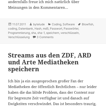
andernfalls freue ich mich natürlich über
Meinungen in den Kommentaren…
Posted
11.07.2011
Author
bytelude
Categories
Coding
,
Software
Tags
Blowfish
,
coding
on
,
Datenbank
,
Hash
,
md5
,
Passwort
,
Passwörter
,
Programmierung
,
sha
,
sha-1
,
speichern
,
verschlüsseln
,
Verschlüsselung
3 Comments
on Wie speichert man Passwörter
Streams aus den ZDF, ARD
und Arte Mediatheken
speichern
Ich bin ja ein ausgesprochen großer Fan der
Mediatheken der öffentlich Rechtlichen – nur leider
haben die das blöde Problem, dass der Content nur
für begrenzte Zeit verfügbar ist und danach auf
Ewigkeiten verschwindet. Das ist besonders traurig,