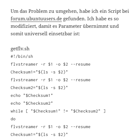
Um das Problem zu umgehen, habe ich ein Script bei
forum.ubuntuusers.de
gefunden. Ich habe es so
modifiziert, damit es Parameter übernimmt und
somit universell einsetzbar ist:
getflv.sh
#!/bin/sh
flvstreamer -r $1 -o $2 --resume
Checksum1="$(ls -s $2)"
flvstreamer -r $1 -o $2 --resume
Checksum2="$(ls -s $2)"
echo "$Checksum1"
echo "$Checksum2"
while [ "$Checksum1" != "$Checksum2" ]
do
flvstreamer -r $1 -o $2 --resume
Checksum1="$(ls -s $2)"