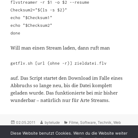
flvstreamer -r $1 -o $2 --resume
Checksum2="$(ls -s $2)"
echo "$Checksum1"
echo "$Checksum2"
done
Will man einen Stream laden, dann ruft man
getflv.sh [url (ohne -r)] zieldatei.flv
auf. Das Script startet den Download im Falle eines
Abbruchs so lange neu, bis die Datei komplett
geladen wurde. Das funktionierte bei mir bisher
wunderbar – natürlich nur für Arte Streams.
Posted
02.05.2011
Author
bytelude
Categories
Filme
,
Software
,
Technik
,
Web
on
Tags
ARD
,
Arte
,
aufnehmen
,
aufzeichen
,
Mediathek
,
record
,
Diese Website benutzt Cookies. Wenn du die Website weiter
speichern
,
Streaming
,
ZDF
11 Comments
on Streams aus den ZDF, AR