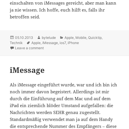
einschalten von iMessages gereicht, aber man kann
ja nie wissen. Ich hoffe, euch hilft es, falls ihr
betroffen seid.
Posted
05.10.2013
Author
bytelude
Categories
Apple
,
Mobile
,
Quicktip
,
Technik
on
Tags
Apple
,
iMessage
,
ios7
,
iPhone
Leave a comment
on [Quicktip] iPhone mit iOS 7 hat Probleme mit de
iMessage
Als iMessage eingeführt wurde, war und ich bin ich
noch immer davon begeistert. Allerdings ist mir
durch die Einführung auf dem Mac und auf dem
iPad ein ziemlich blöder Umstand aufgefallen: die
Nachrichten werden SEHR genau zugestellt.
Standardmäßig verwendet man ja auf dem Handy
die entsprechende Nummer des Empfängers – diese