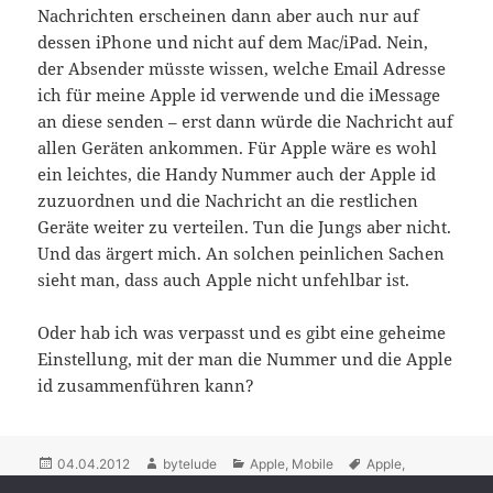
Nachrichten erscheinen dann aber auch nur auf
dessen iPhone und nicht auf dem Mac/iPad. Nein,
der Absender müsste wissen, welche Email Adresse
ich für meine Apple id verwende und die iMessage
an diese senden – erst dann würde die Nachricht auf
allen Geräten ankommen. Für Apple wäre es wohl
ein leichtes, die Handy Nummer auch der Apple id
zuzuordnen und die Nachricht an die restlichen
Geräte weiter zu verteilen. Tun die Jungs aber nicht.
Und das ärgert mich. An solchen peinlichen Sachen
sieht man, dass auch Apple nicht unfehlbar ist.
Oder hab ich was verpasst und es gibt eine geheime
Einstellung, mit der man die Nummer und die Apple
id zusammenführen kann?
Posted
04.04.2012
Author
bytelude
Categories
Apple
,
Mobile
Tags
Apple
,
iMessage
on
,
iPad
,
iPhone
,
Messaging
,
Nachrichten