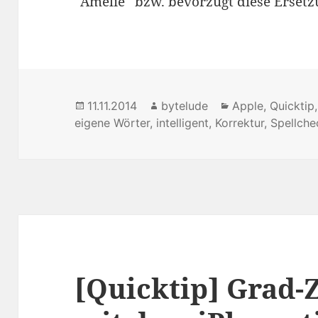
“Amelie” bzw. bevorzugt diese Ersetz
Posted
11.11.2014
Author
bytelude
Categories
Apple
,
Quicktip
eigene Wörter
on
,
intelligent
,
Korrektur
,
Spellche
[Quicktip] Grad-Z