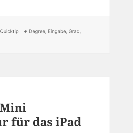
,
Quicktip
Tags
Degree
,
Eingabe
,
Grad
,
p] Grad-Zeichen ( ° ) mit dem iPhone tippen
 Mini
r für das iPad