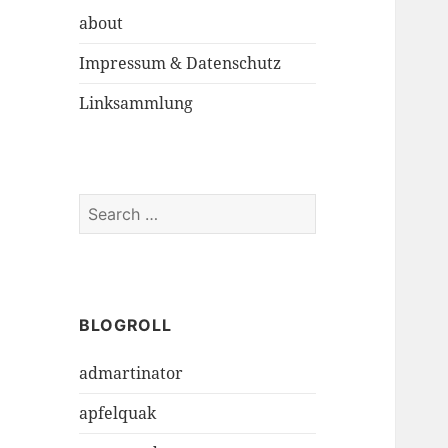
about
Impressum & Datenschutz
Linksammlung
S
e
a
r
c
h
BLOGROLL
f
admartinator
o
r
apfelquak
: