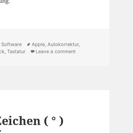
ung.
,
Software
Tags
Apple
,
Autokorrektur
,
ck
,
Tastatur
Leave a comment
on [Quicktip] Wie bringe
eichen ( ° )