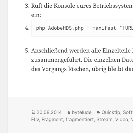
Ruft die Konsole eures Betriebssyste
ein:
php AdobeHDS.php --manifest "[UR
Anschließend werden alle Einzelteil
zusammengeführt. Die einzelnen Date
des Vorgangs löschen, übrig bleibt 
Posted
20.08.2014
Author
bytelude
Categories
Quicktip
,
Sof
FLV
on
,
Fragment
,
fragmentiert
,
Stream
,
Video
,