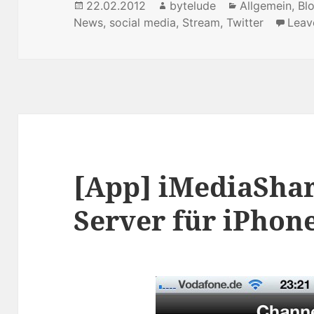
Posted
22.02.2012
Author
bytelude
Categories
Allgemein
,
Bl
News
on
,
social media
,
Stream
,
Twitter
Leav
[App] iMediaSha
Server für iPhon