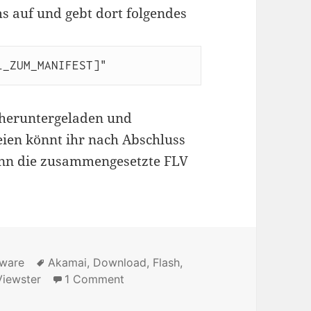
ms auf und gebt dort folgendes
L_ZUM_MANIFEST]"
e heruntergeladen und
ien könnt ihr nach Abschluss
dann die zusammengesetzte FLV
tware
Tags
Akamai
,
Download
,
Flash
,
Viewster
1 Comment
on [Quicktip] Wie kann ich fragme