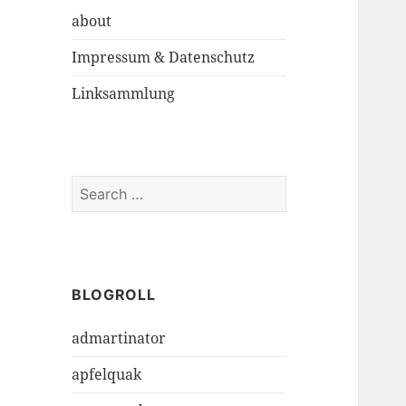
about
Impressum & Datenschutz
Linksammlung
S
e
a
r
c
h
BLOGROLL
f
admartinator
o
r
apfelquak
: