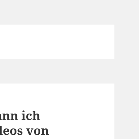
ann ich
deos von