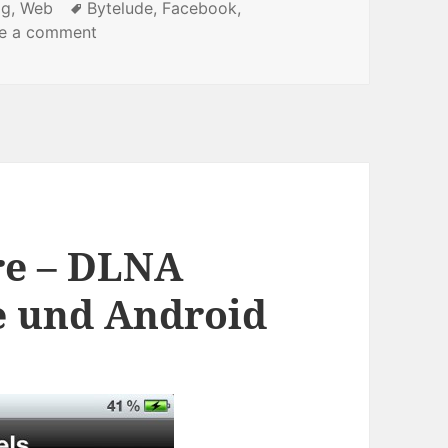
og
,
Web
Tags
Bytelude
,
Facebook
,
e a comment
on wir brauchen mehr social media
re – DLNA
e und Android