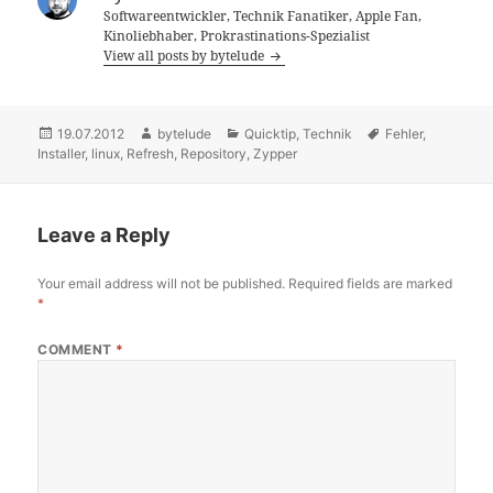
Softwareentwickler, Technik Fanatiker, Apple Fan,
Kinoliebhaber, Prokrastinations-Spezialist
View all posts by bytelude
Posted
19.07.2012
Author
bytelude
Categories
Quicktip
,
Technik
Tags
Fehler
,
Installer
on
,
linux
,
Refresh
,
Repository
,
Zypper
Leave a Reply
Your email address will not be published.
Required fields are marked
*
COMMENT
*