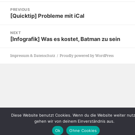
Post
PREVIOUS
navigation
[Quicktip] Probleme mit iCal
Previous
post:
NEXT
[Infografik] Was es kostet, Batman zu sein
Next
post:
Impressum & Datenschutz
Proudly powered by WordPress
Diese Website benutzt Cookies. Wenn du die Website weiter nutz
gehen wir von deinem Einverständnis aus.
Ok
Ohne Cookies