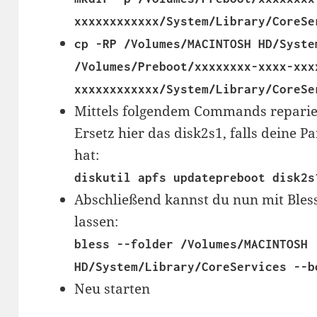
xxxxxxxxxxxx/System/Library/CoreSe
cp -RP /Volumes/MACINTOSH HD/Syste
/Volumes/Preboot/xxxxxxxx-xxxx-xxx
xxxxxxxxxxxx/System/Library/CoreSe
Mittels folgendem Commands reparier
Ersetz hier das disk2s1, falls deine 
hat:
diskutil apfs updatepreboot disk2s
Abschließend kannst du nun mit Bless
lassen:
bless --folder /Volumes/MACINTOSH
HD/System/Library/CoreServices --b
Neu starten