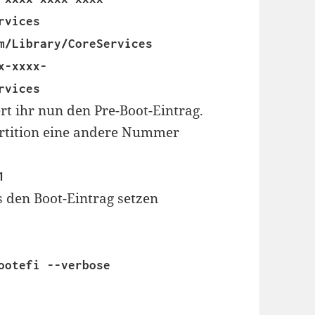
rvices
m/Library/CoreServices
x-xxxx-
rvices
t ihr nun den Pre-Boot-Eintrag.
Partition eine andere Nummer
1
 den Boot-Eintrag setzen
ootefi --verbose