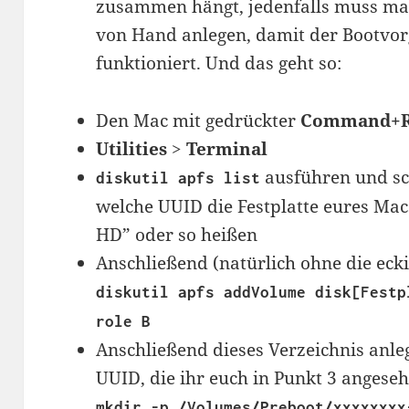
zusammen hängt, jedenfalls muss ma
von Hand anlegen, damit der Bootvor
funktioniert. Und das geht so:
Den Mac mit gedrückter
Command+
Utilities
>
Terminal
ausführen und s
diskutil apfs list
welche UUID die Festplatte eures Macs
HD” oder so heißen
Anschließend (natürlich ohne die ecki
diskutil apfs addVolume disk[Festp
role B
Anschließend dieses Verzeichnis anle
UUID, die ihr euch in Punkt 3 angeseh
mkdir -p /Volumes/Preboot/xxxxxxxx