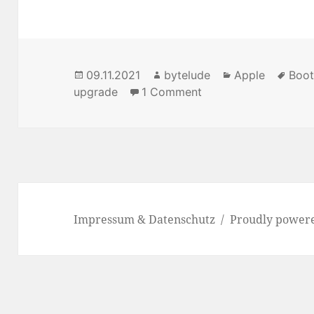
Posted
09.11.2021
Author
bytelude
Categories
Apple
Tag
Boo
upgrade
on
1 Comment
on MacOS Update Pr
Impressum & Datenschutz
Proudly power