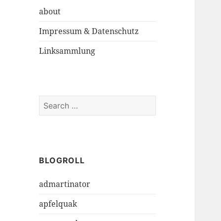
about
Impressum & Datenschutz
Linksammlung
S
e
a
r
c
h
BLOGROLL
f
admartinator
o
r
apfelquak
: