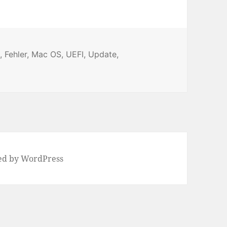
s
t
,
Fehler
,
Mac OS
,
UEFI
,
Update
,
obleme auf Monterey mit APFS
ed by WordPress