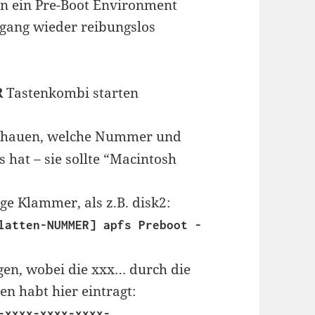
n ein Pre-Boot Environment
gang wieder reibungslos
R
Tastenkombi starten
chauen, welche Nummer und
 hat – sie sollte “Macintosh
ge Klammer, als z.B. disk2:
latten-NUMMER] apfs Preboot -
gen, wobei die xxx… durch die
en habt hier eintragt:
-xxxx-xxxx-xxxx-