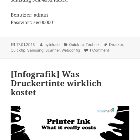
Benutzer: admin
Passwort: sec00000
Posted
17.01.2013
Author
bytelude
Categories
Quicktip
,
Technik
Tags
Drucker
,
Quicktip
on
,
Samsung
,
Scanner
,
Webconfig
1 Comment
on [Quicktip] Sa
[Infografik] Was
Druckertinte wirklich
kostet