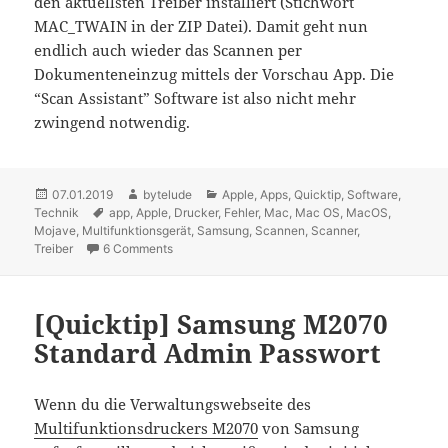
den aktuellsten Treiber installiert (Stichwort
MAC_TWAIN in der ZIP Datei). Damit geht nun
endlich auch wieder das Scannen per
Dokumenteneinzug mittels der Vorschau App. Die
“Scan Assistant” Software ist also nicht mehr
zwingend notwendig.
Posted
07.01.2019
Author
bytelude
Categories
Apple
,
Apps
,
Quicktip
,
Software
,
Technik
on
Tags
app
,
Apple
,
Drucker
,
Fehler
,
Mac
,
Mac OS
,
MacOS
,
Mojave
,
Multifunktionsgerät
,
Samsung
,
Scannen
,
Scanner
,
Treiber
6 Comments
on Samsung M2070 scant seit Mac OS Mojave ni
[Quicktip] Samsung M2070
Standard Admin Passwort
Wenn du die Verwaltungswebseite des
Multifunktionsdruckers M2070
von Samsung