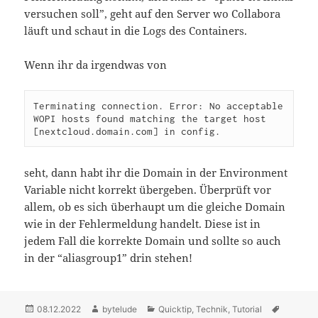
versuchen soll”, geht auf den Server wo Collabora
läuft und schaut in die Logs des Containers.
Wenn ihr da irgendwas von
Terminating connection. Error: No acceptable 
WOPI hosts found matching the target host 
[nextcloud.domain.com] in config.
seht, dann habt ihr die Domain in der Environment
Variable nicht korrekt übergeben. Überprüft vor
allem, ob es sich überhaupt um die gleiche Domain
wie in der Fehlermeldung handelt. Diese ist in
jedem Fall die korrekte Domain und sollte so auch
in der “aliasgroup1” drin stehen!
Posted
08.12.2022
Author
bytelude
Categories
Quicktip
,
Technik
,
Tutorial
Tags