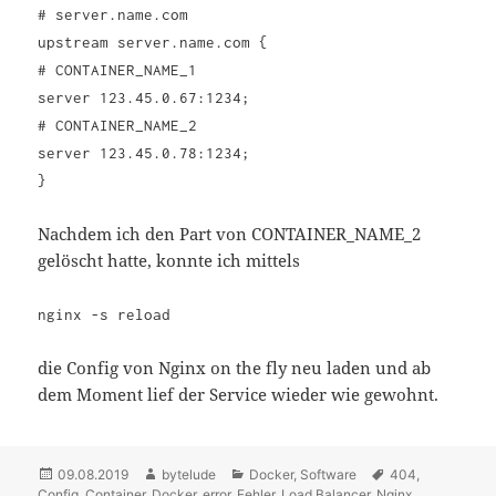
# server.name.com
upstream server.name.com {
# CONTAINER_NAME_1
server 123.45.0.67:1234;
# CONTAINER_NAME_2
server 123.45.0.78:1234;
}
Nachdem ich den Part von CONTAINER_NAME_2
gelöscht hatte, konnte ich mittels
nginx -s reload
die Config von Nginx on the fly neu laden und ab
dem Moment lief der Service wieder wie gewohnt.
Posted
09.08.2019
Author
bytelude
Categories
Docker
,
Software
Tags
404
,
Config
on
,
Container
,
Docker
,
error
,
Fehler
,
Load Balancer
,
Nginx
,