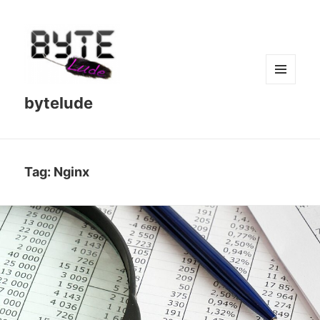
MENU
bytelude
AND
WIDGETS
Tag:
Nginx