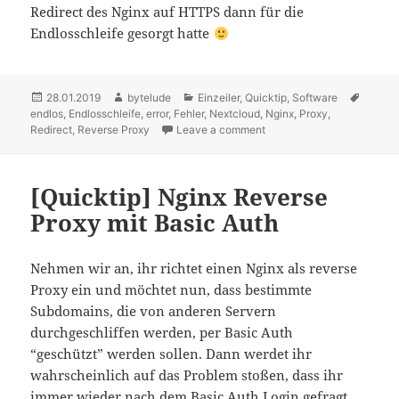
Redirect des Nginx auf HTTPS dann für die
Endlosschleife gesorgt hatte
Posted
28.01.2019
Author
bytelude
Categories
Einzeiler
,
Quicktip
,
Software
Tags
endlos
on
,
Endlosschleife
,
error
,
Fehler
,
Nextcloud
,
Nginx
,
Proxy
,
Redirect
,
Reverse Proxy
Leave a comment
on Nextcloud mit nginx re
[Quicktip] Nginx Reverse
Proxy mit Basic Auth
Nehmen wir an, ihr richtet einen Nginx als reverse
Proxy ein und möchtet nun, dass bestimmte
Subdomains, die von anderen Servern
durchgeschliffen werden, per Basic Auth
“geschützt” werden sollen. Dann werdet ihr
wahrscheinlich auf das Problem stoßen, dass ihr
immer wieder nach dem Basic Auth Login gefragt