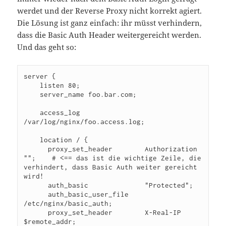
werdet und der Reverse Proxy nicht korrekt agiert.
Die Lösung ist ganz einfach: ihr müsst verhindern,
dass die Basic Auth Header weitergereicht werden.
Und das geht so:
server {

    listen 80;

    server_name foo.bar.com;

    access_log            
/var/log/nginx/foo.access.log;

    location / {

      proxy_set_header        Authorization 
"";    # <== das ist die wichtige Zeile, die 
verhindert, dass Basic Auth weiter gereicht 
wird!

      auth_basic              "Protected";

      auth_basic_user_file    
/etc/nginx/basic_auth;

      proxy_set_header        X-Real-IP 
$remote_addr;
