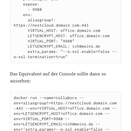
    expose:

      - 9980

    env:

      aliasgroup1: 
https://nextcloud.domain.com:443

      VIRTUAL_HOST: office.domain.com

      LETSENCRYPT_HOST: office.domain.com

      VIRTUAL_PORT: "9980"

      LETSENCRYPT_EMAIL: ich@meins.de

      extra_params: "--o:ssl.enable=false --
Das Equivalent auf der Console sollte dann so
aussehen:
docker run --name=collabora --
env=aliasgroup1=https://nextcloud.domain.com
:443 --env=VIRTUAL_HOST=office.domain.com --
env=LETSENCRYPT_HOST=office.domain.com --
env=VIRTUAL_PORT=9980 --
env=LETSENCRYPT_EMAIL=ich@meins.de --
env='extra_params=--o:ssl.enable=false --