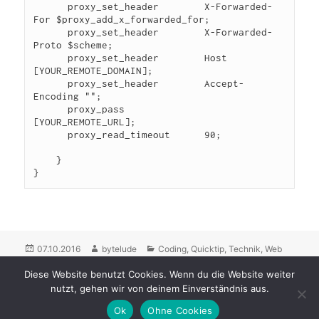
      proxy_set_header        X-Forwarded-
For $proxy_add_x_forwarded_for;

      proxy_set_header        X-Forwarded-
Proto $scheme;

      proxy_set_header        Host 
[YOUR_REMOTE_DOMAIN];

      proxy_set_header        Accept-
Encoding "";

      proxy_pass              
[YOUR_REMOTE_URL];

      proxy_read_timeout      90;

    }

Posted
07.10.2016
Author
bytelude
Categories
Coding
,
Quicktip
,
Technik
,
Web
on
Tags
Authentication
,
Basic Auth
,
HTTP
,
Nginx
,
Proxy
,
Reverse Proxy
,
Diese Website benutzt Cookies. Wenn du die Website weiter
Web
2 Comments
on [Quicktip] Nginx Reverse Proxy mit Basic Auth
nutzt, gehen wir von deinem Einverständnis aus.
Ok
Ohne Cookies
Impressum & Datenschutz
Proudly powered by WordPress