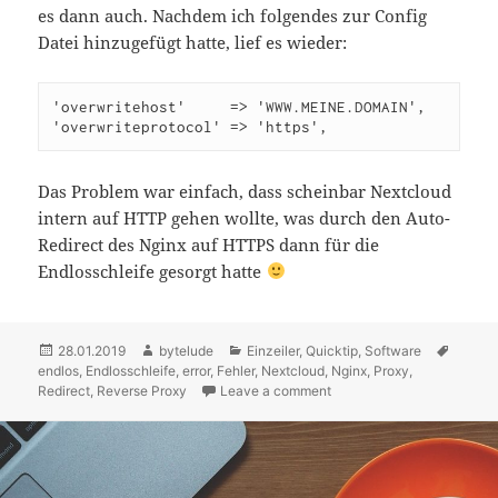
es dann auch. Nachdem ich folgendes zur Config
Datei hinzugefügt hatte, lief es wieder:
'overwritehost'     => 'WWW.MEINE.DOMAIN',
'overwriteprotocol' => 'https',
Das Problem war einfach, dass scheinbar Nextcloud
intern auf HTTP gehen wollte, was durch den Auto-
Redirect des Nginx auf HTTPS dann für die
Endlosschleife gesorgt hatte
Posted
28.01.2019
Author
bytelude
Categories
Einzeiler
,
Quicktip
,
Software
Tags
endlos
on
,
Endlosschleife
,
error
,
Fehler
,
Nextcloud
,
Nginx
,
Proxy
,
Redirect
,
Reverse Proxy
Leave a comment
on Nextcloud mit nginx re