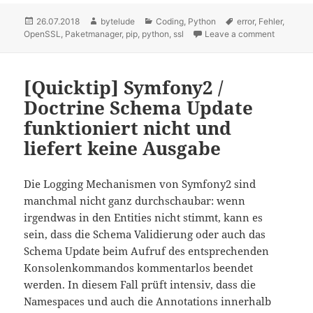
Posted
26.07.2018
Author
bytelude
Categories
Coding
,
Python
Tags
error
,
Fehler
,
OpenSSL
on
,
Paketmanager
,
pip
,
python
,
ssl
Leave a comment
on python
[Quicktip] Symfony2 /
Doctrine Schema Update
funktioniert nicht und
liefert keine Ausgabe
Die Logging Mechanismen von Symfony2 sind
manchmal nicht ganz durchschaubar: wenn
irgendwas in den Entities nicht stimmt, kann es
sein, dass die Schema Validierung oder auch das
Schema Update beim Aufruf des entsprechenden
Konsolenkommandos kommentarlos beendet
werden. In diesem Fall prüft intensiv, dass die
Namespaces und auch die Annotations innerhalb