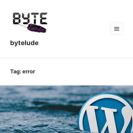
MENU
bytelude
AND
WIDGETS
Tag:
error