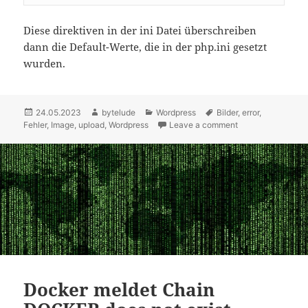
Diese direktiven in der ini Datei überschreiben
dann die Default-Werte, die in der php.ini gesetzt
wurden.
Posted
24.05.2023
Author
bytelude
Categories
Wordpress
Tags
Bilder
,
error
,
Fehler
on
,
Image
,
upload
,
Wordpress
Leave a comment
on WordPress Bild
Docker meldet Chain