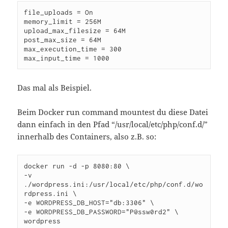
file_uploads = On

memory_limit = 256M

upload_max_filesize = 64M

post_max_size = 64M

max_execution_time = 300

max_input_time = 1000
Das mal als Beispiel.
Beim Docker run command mountest du diese Datei
dann einfach in den Pfad “/usr/local/etc/php/conf.d/”
innerhalb des Containers, also z.B. so:
docker run -d -p 8080:80 \

-v 
./wordpress.ini:/usr/local/etc/php/conf.d/wo
rdpress.ini \

-e WORDPRESS_DB_HOST="db:3306" \

-e WORDPRESS_DB_PASSWORD="P@ssw0rd2" \

wordpress