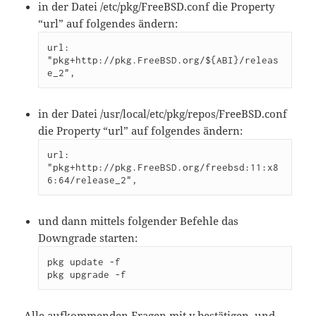
in der Datei /etc/pkg/FreeBSD.conf die Property
“url” auf folgendes ändern:
url: 
"pkg+http://pkg.FreeBSD.org/${ABI}/releas
e_2",
in der Datei /usr/local/etc/pkg/repos/FreeBSD.conf
die Property “url” auf folgendes ändern:
url: 
"pkg+http://pkg.FreeBSD.org/freebsd:11:x8
6:64/release_2",
und dann mittels folgender Befehle das
Downgrade starten:
pkg update -f

pkg upgrade -f
Alle aufkommenden Fragen mit y bestätigen, und