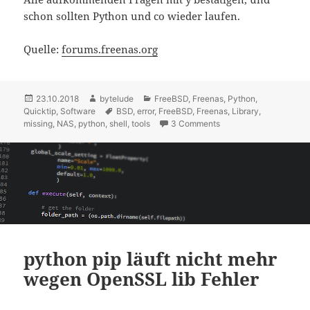
schon sollten Python und co wieder laufen.
Quelle:
forums.freenas.org
Posted
23.10.2018
Author
bytelude
Categories
FreeBSD
,
Freenas
,
Python
,
Quicktip
on
,
Software
Tags
BSD
,
error
,
FreeBSD
,
Freenas
,
Library
,
missing
,
NAS
,
python
,
shell
,
tools
3 Comments
on Freenas Jail meldet,
python pip läuft nicht mehr
wegen OpenSSL lib Fehler