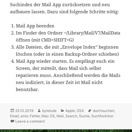
Suchindex der Mail App zurücksetzen und neu
aufbauen lassen. Dazu sind folgende Schritte nötig:
Mail App beenden
Im Finder den Ordner ~/Library/Mail/V7/MailData
öffnen (mit CMD+SHIFT+G)
Alle Dateien, die mit „Envelope Index“ beginnen
löschen (oder in einen Backup-Ordner schieben)
Mail App wieder starten. Es empfängt euch ein
Screen, der mitteilt, dass Mail sich selbst
reparieren muss. Anschließend werden die Mails
neu indiziert, in dieser Zeit ist Mail nicht
benutzbar.
Posted
25.10.2019
Author
bytelude
Categories
Apple
,
OSX
Tags
durchsuchen
,
Email
on
,
error
,
Fehler
,
Mac OS
,
Mail
,
Search
,
Suche
,
Suchfunktion
Leave a comment
on Nach Mac OS Catalina Update – Mail App Suchfunk