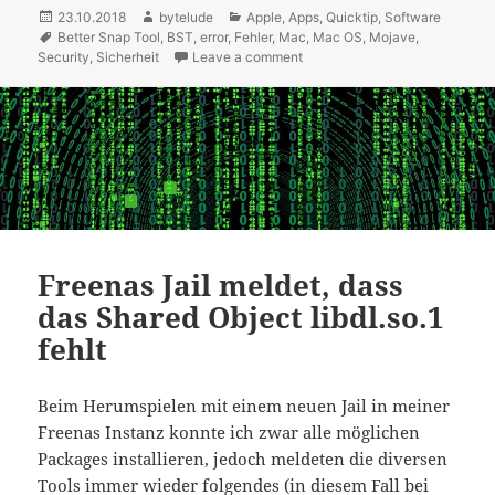
Posted
23.10.2018
Author
bytelude
Categories
Apple
,
Apps
,
Quicktip
,
Software
on
Tags
Better Snap Tool
,
BST
,
error
,
Fehler
,
Mac
,
Mac OS
,
Mojave
,
Security
,
Sicherheit
Leave a comment
on [Quicktip] Better Snap Tool
Freenas Jail meldet, dass
das Shared Object libdl.so.1
fehlt
Beim Herumspielen mit einem neuen Jail in meiner
Freenas Instanz konnte ich zwar alle möglichen
Packages installieren, jedoch meldeten die diversen
Tools immer wieder folgendes (in diesem Fall bei