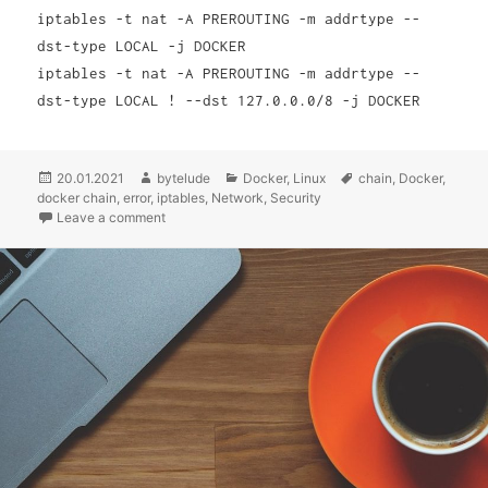
iptables -t nat -A PREROUTING -m addrtype --
dst-type LOCAL -j DOCKER
iptables -t nat -A PREROUTING -m addrtype --
dst-type LOCAL ! --dst 127.0.0.0/8 -j DOCKER
Posted
20.01.2021
Author
bytelude
Categories
Docker
,
Linux
Tags
chain
,
Docker
,
docker chain
on
,
error
,
iptables
,
Network
,
Security
Leave a comment
on Docker meldet Chain DOCKER does not exist