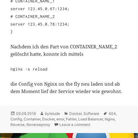
# CONTAINER_NAME_1
server 123.45.0.67:1234;
# CONTAINER_NAME_2
server 123.45.0.78:1234;
}
Nachdem ich den Part von CONTAINER_NAME_2
gelöscht hatte, konnte ich mittels
nginx -s reload
die Config von Nginx on the fly neu laden und ab
dem Moment lief der Service wieder wie gewohnt.
Posted
09.08.2019
Author
bytelude
Categories
Docker
,
Software
Tags
404
,
Config
on
,
Container
,
Docker
,
error
,
Fehler
,
Load Balancer
,
Nginx
,
Reverse
,
Reverseproxy
Leave a comment
on Nginx Docker Reverse P