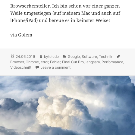
Browserhersteller. Ich bin schon vor einer ganzen
Weile umgestiegen (auf meinem Mac und auch auf
iPhone/iPad) und bereue es in keinster Weise!
via
Golem
Posted
24.06.2019
Author
bytelude
Categories
Google
,
Software
,
Technik
Tags
Browser
on
,
Chrome
,
error
,
Fehler
,
FInal Cut Pro
,
langsam
,
Performance
,
Videoschnitt
Leave a comment
on Chrome scheint Videosoftware un